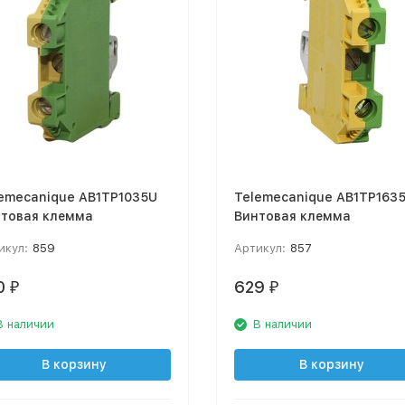
emecanique AB1TP1035U
Telemecanique AB1TP163
товая клемма
Винтовая клемма
икул:
859
Артикул:
857
0
629
₽
₽
В наличии
В наличии
В корзину
В корзину