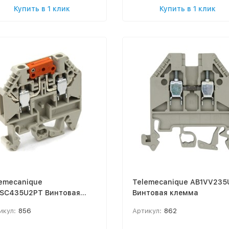
Купить в 1 клик
Купить в 1 клик
emecanique
Telemecanique AB1VV235
1SC435U2PT Винтовая
Винтовая клемма
мма с разъединителем
икул:
856
Артикул:
862