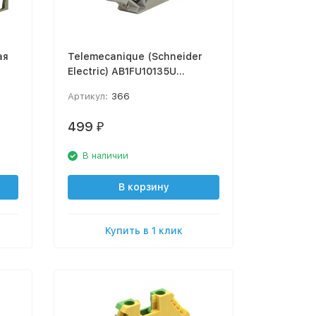
ая
Telemecanique (Schneider
Electric) AB1FU10135U
Винтовая клемма-
Артикул:
366
предохранитель
499
₽
В наличии
В корзину
Купить в 1 клик