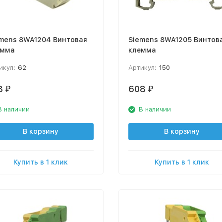
mens 8WA1204 Винтовая
Siemens 8WA1205 Винтов
емма
клемма
икул:
62
Артикул:
150
8
608
₽
₽
В наличии
В наличии
В корзину
В корзину
Купить в 1 клик
Купить в 1 клик