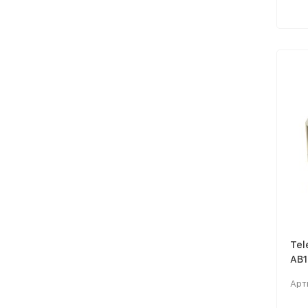
Tel
AB
кле
Арт