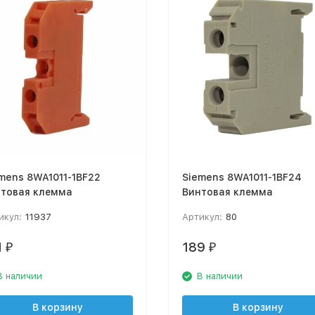
mens 8WA1011-1BF22
Siemens 8WA1011-1BF24
товая клемма
Винтовая клемма
икул:
11937
Артикул:
80
1
189
₽
₽
В наличии
В наличии
В корзину
В корзину