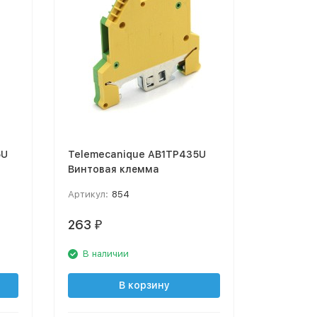
5U
Telemecanique AB1TP435U
Винтовая клемма
Артикул:
854
263
₽
В наличии
В корзину