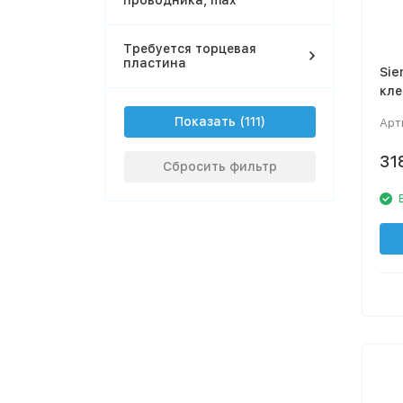
проводника, max
Требуется торцевая
пластина
Sie
кл
Показать
Арт
31
Сбросить фильтр