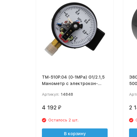
ТМ-510Р.04 (0-1MPa) G1/2.1,5
Э80
Манометр с элек­тро­кон­
50
такт­ной при­став­кой
Артикул:
14848
Арт
4 192
2 
₽
Осталось 2 шт.
В корзину