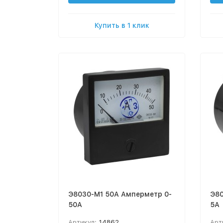
Купить в 1 клик
Э8030-М1 50А Амперметр 0-
Э80
50А
5А
Артикул:
14862
Арт