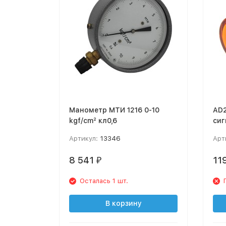
Манометр МТИ 1216 0-10
AD
kgf/cm² кл0,6
сиг
ор
Артикул:
13346
Арт
8 541
11
₽
Осталась 1 шт.
В корзину