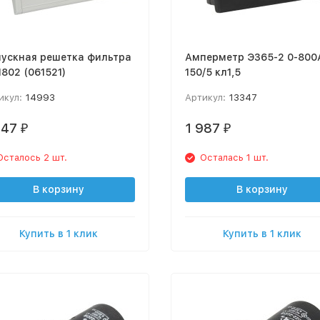
ускная решетка фильтра
Амперметр Э365-2 0-800
1802 (061521)
150/5 кл1,5
икул:
14993
Артикул:
13347
847
1 987
₽
₽
Осталось 2 шт.
Осталась 1 шт.
В корзину
В корзину
Купить в 1 клик
Купить в 1 клик