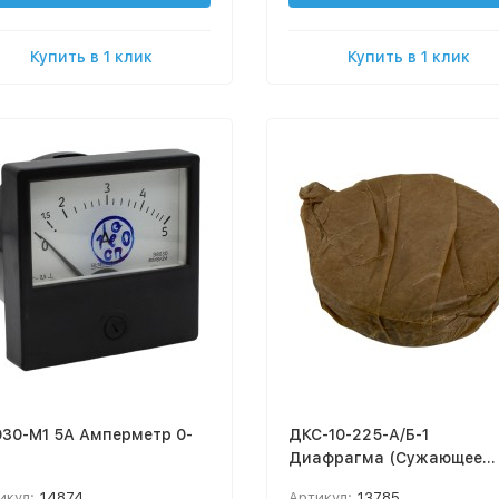
Купить в 1 клик
Купить в 1 клик
30-М1 5А Амперметр 0-
ДКС-10-225-А/Б-1
Диафрагма (Сужающее
устройство)
икул:
14874
Артикул:
13785