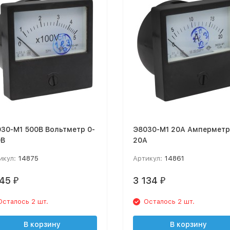
30-М1 500В Вольтметр 0-
Э8030-М1 20А Амперметр
0В
20А
икул:
14875
Артикул:
14861
145
3 134
₽
₽
Осталось 2 шт.
Осталось 2 шт.
В корзину
В корзину