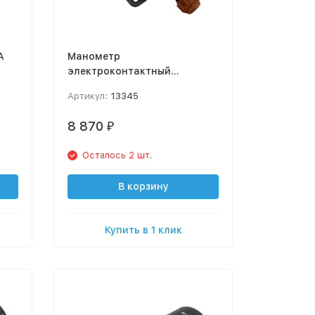
А
Манометр
электроконтактный
ДМ2010СгУ2 0-6 kgf/cm²
Артикул:
13345
8 870
₽
Осталось 2 шт.
В корзину
Купить в 1 клик