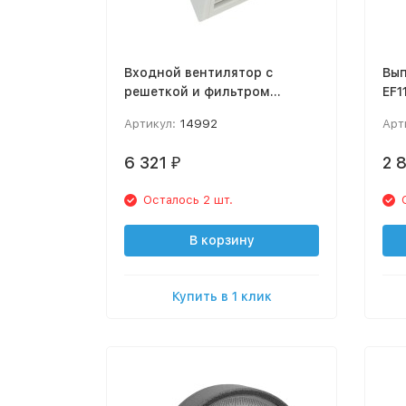
Входной вентилятор с
Вып
решеткой и фильтром
EF1
FF01802 (A42614) 230V AC
Артикул:
14992
Арт
102 м³/ч
6 321
2 
₽
Осталось 2 шт.
В корзину
Купить в 1 клик