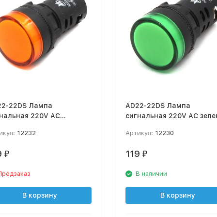
22-22DS Лампа
AD22-22DS Лампа
нальная 220V AC
сигнальная 220V AC зеле
анжевая
икул:
12232
Артикул:
12230
9
119
₽
₽
Предзаказ
В наличии
В корзину
В корзину