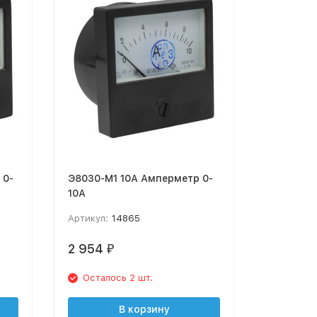
 0-
Э8030-М1 10А Амперметр 0-
10А
Артикул:
14865
2 954
₽
Осталось 2 шт.
В корзину