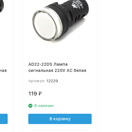
AD22-22DS Лампа
ная
сигнальная 220V AC белая
Артикул:
12229
119
₽
В наличии
В корзину