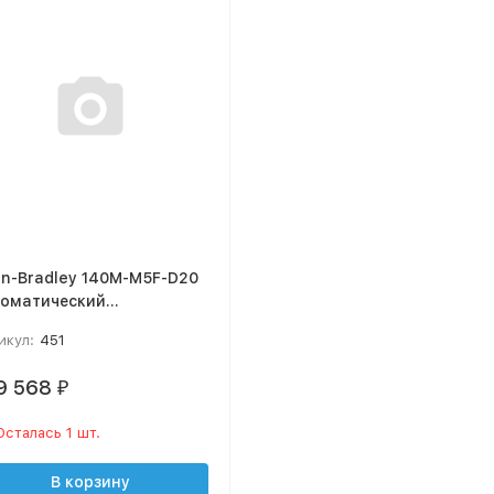
en-Bradley 140M-M5F-D20
томатический
ключатель
икул:
451
9 568
₽
Осталась 1 шт.
В корзину