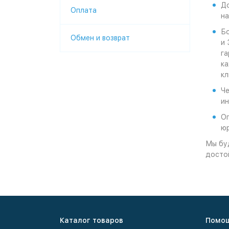
До
Оплата
на
Бо
Обмен и возврат
и 
га
ка
кл
Че
ин
Оп
юр
Мы буд
досто
Каталог товаров
Помо