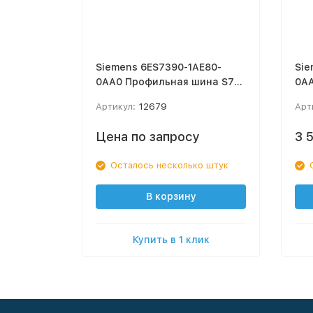
Siemens 6ES7390-1AE80-
Sie
0AA0 Профильная шина S7-
0AA
300 длиной 480MM
Сое
Артикул:
12679
Арт
фр
Цена по запросу
3 
Осталось несколько штук
В корзину
Купить в 1 клик