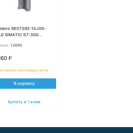
mens 6ES7392-1AJ00-
0 SIMATIC S7-300
динитель 20-полюсный
икул:
12680
онтальный
560
₽
Осталось несколько штук
В корзину
Купить в 1 клик