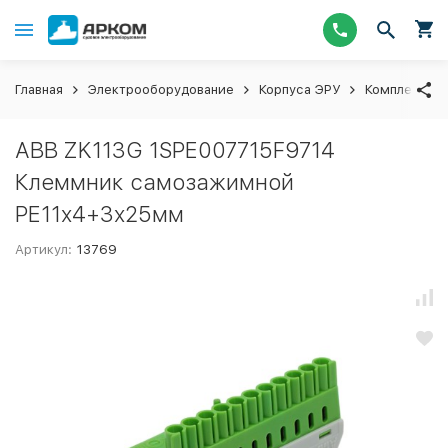
Главная
Электрооборудование
Корпуса ЭРУ
Комплектующ
ABB ZK113G 1SPE007715F9714
Клеммник самозажимной
PE11x4+3x25мм
Артикул:
13769