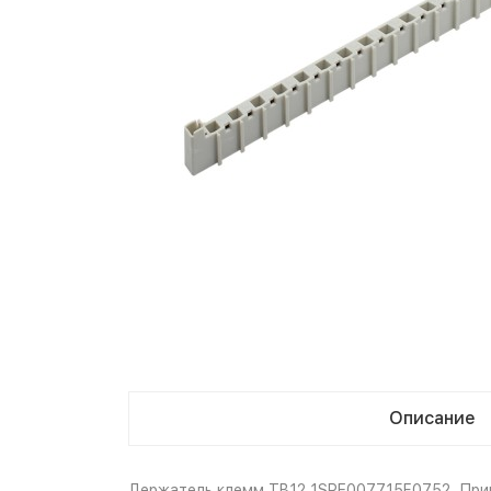
Описание
Держатель клемм TB12 1SPE007715F0752. Примен