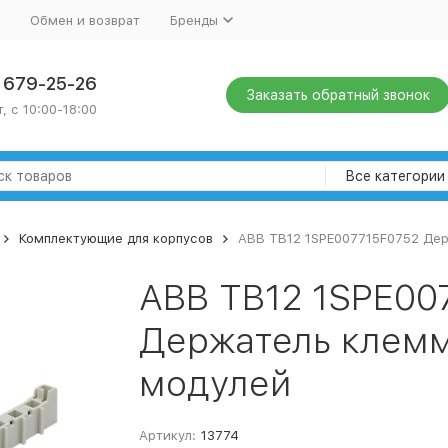
Обмен и возврат
Бренды
) 679-25-26
Заказать обратный звонок
, с 10:00-18:00
Все категории
Комплектующие для корпусов
ABB TB12 1SPE007715F0752 Дер
ABB TB12 1SPE00
Держатель клемм 
модулей
Артикул:
13774