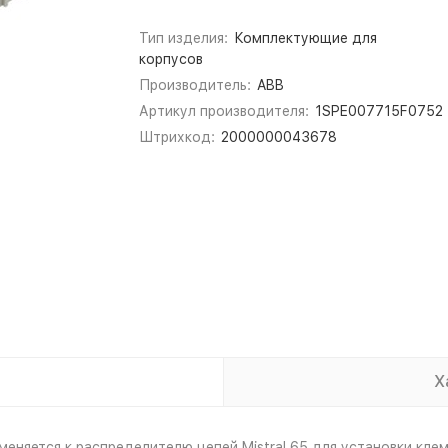
Тип изделия:
Комплектующие для
корпусов
Производитель:
ABB
Артикул производителя:
1SPE007715F0752
Штрихкод:
2000000043678
Х
яется к распределителю цепей Mistral 65 для установки клемм