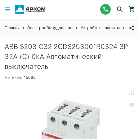
Главная
Электрооборудование
Устройства защиты
Авто
ABB S203 C32 2CDS253001R0324 3P
32A (C) 6kA Автоматический
выключатель
Артикул:
15082