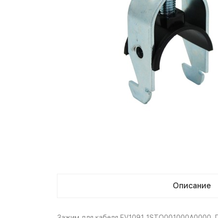
Описание
Зажим для кабеля EV1091 1STQ001000A0000. П