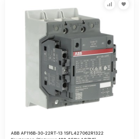
ABB AF116B-30-22RT-13 1SFL427062R1322