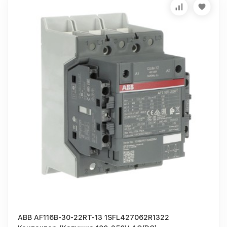
ABB AF116B-30-22RT-13 1SFL427062R1322