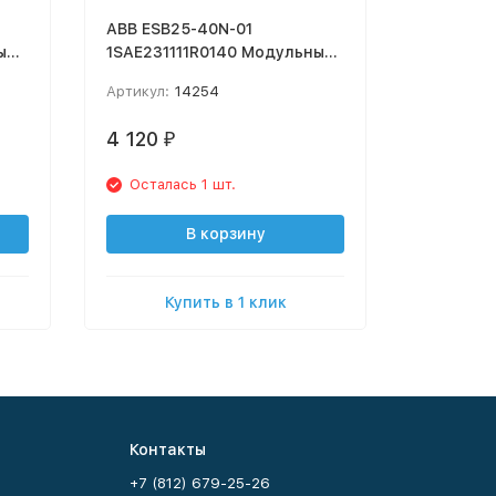
ABB ESB25-40N-01
ABB ESB2
ый
1SAE231111R0140 Модульный
1SBE1211
контактор 25А АС-1, 2NO
контакто
Артикул:
14254
Артикул:
(Катушка 24V AC/DC)
(Катушка
4 120
3 545
₽
₽
Осталась 1 шт.
Остала
В корзину
Купить в 1 клик
К
Контакты
+7 (812) 679-25-26