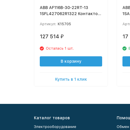
ABB AF116B-30-22RT-13
AB
1SFL427062R1322 Контактор
1SA
(Катушка 100-250V AC/DC)
Мин
Артикул:
K15705
Арт
220
60H
127 514
17
₽
Осталась 1 шт.
В корзину
Купить в 1 клик
Каталог товаров
Помо
Электрооборудование
Обмен 