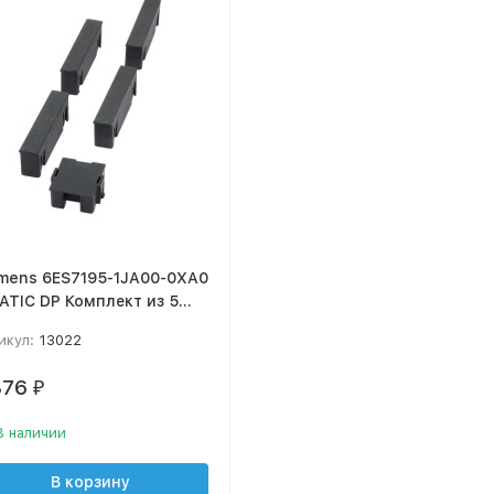
mens 6ES7195-1JA00-0XA0
ATIC DP Комплект из 5
ышек
икул:
13022
876
₽
В наличии
В корзину