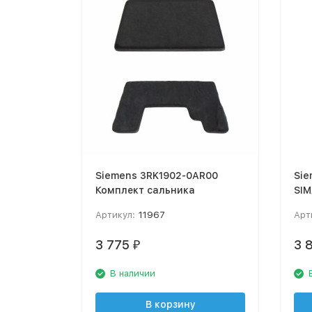
Siemens 3RK1902-0AR00
Sie
Комплект сальника
SIM
кр
Артикул:
11967
Арт
3 775
3 
₽
В наличии
В корзину